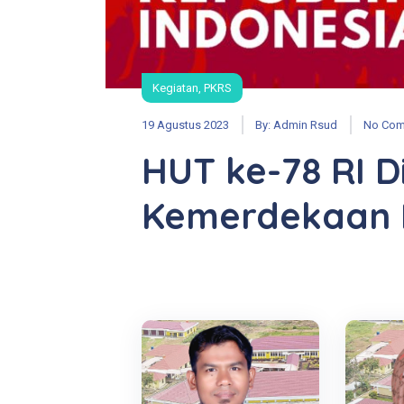
Kegiatan
,
PKRS
19 Agustus 2023
By:
Admin Rsud
No Co
HUT ke-78 RI 
Kemerdekaan I