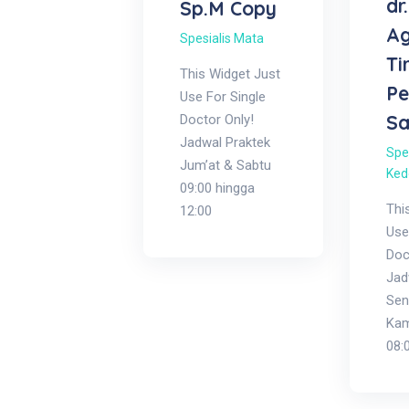
dr
Sp.M Copy
A
Spesialis Mata
Ti
This Widget Just
P
Use For Single
Sa
Doctor Only!
Jadwal Praktek
Spes
Jum’at & Sabtu
Ked
09:00 hingga
Thi
12:00
Use
Doc
Jad
Sen
Kam
08: