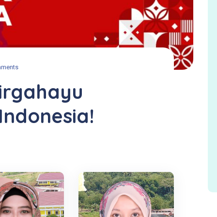
mments
Dirgahayu
ndonesia!