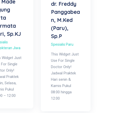
. Made
dr. Freddy
gung
Panggabea
rta
n, M.Ked
ermata
(Paru),
ri, Sp.KJ
Sp.P
ialis
Spesialis Paru
okteran Jiwa
This Widget Just
s Widget Just
Use For Single
 For Single
Doctor Only!
tor Only!
Jadwal Praktek
wal Praktek
Hari senin &
in, Selasa,
Kamis Pukul
is Pukul
08:00 hingga
00 – 12:00
12:00