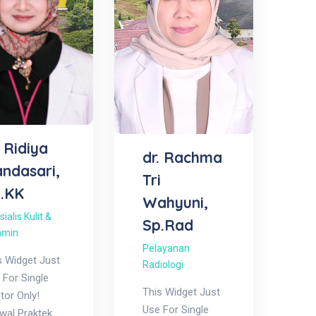
. Ridiya
dr. Rachma
ndasari,
Tri
.KK
Wahyuni,
ialis Kulit &
Sp.Rad
amin
Pelayanan
s Widget Just
Radiologi
 For Single
This Widget Just
tor Only!
Use For Single
wal Praktek