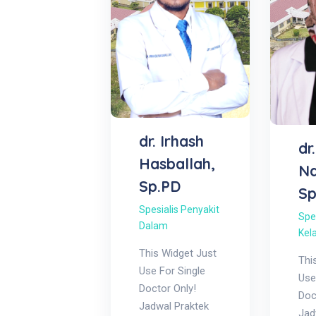
dr. Irhash
dr
Hasballah,
Na
Sp.PD
Sp
Spesialis Penyakit
Spes
Dalam
Kel
This Widget Just
Thi
Use For Single
Use
Doctor Only!
Doc
Jadwal Praktek
Jad